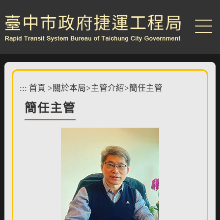
跳
到
主
要
內
容
區
塊
:::
首頁
>
關於本局
>
主管介紹
>
簡任主管
簡任主管