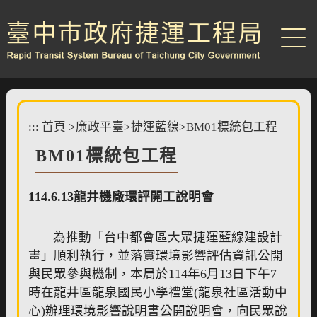
跳
到
主
要
內
容
區
塊
:::
首頁
>
廉政平臺
>
捷運藍線
>
BM01標統包工程
BM01標統包工程
114.6.13龍井機廠環評開工說明會
為推動「台中都會區大眾捷運藍線建設計
畫」順利執行，並落實環境影響評估資訊公開
與民眾參與機制，本局於114年6月13日下午7
時在龍井區龍泉國民小學禮堂(龍泉社區活動中
心)辦理環境影響說明書公開說明會，向民眾說