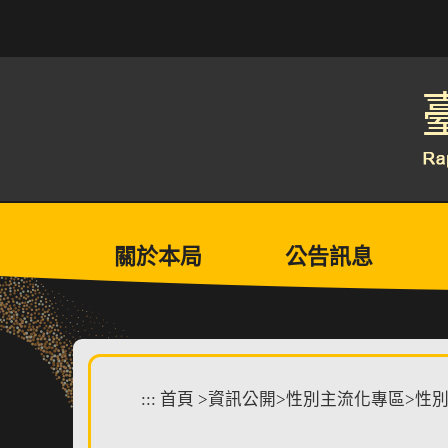
跳
到
主
要
內
容
區
塊
關於本局
公告訊息
:::
首頁
>
資訊公開
>
性別主流化專區
>
性