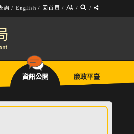
搜
分
查詢
/
English
/
回首頁
/
/
/
尋
享
資訊公開
廉政平臺