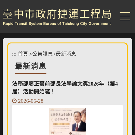
跳
到
主
要
內
容
區
塊
:::
首頁
>
公告訊息
>
最新消息
最新消息
法務部廖正豪前部長法學論文獎2026年（第4
屆）活動開始囉！
2026-05-28