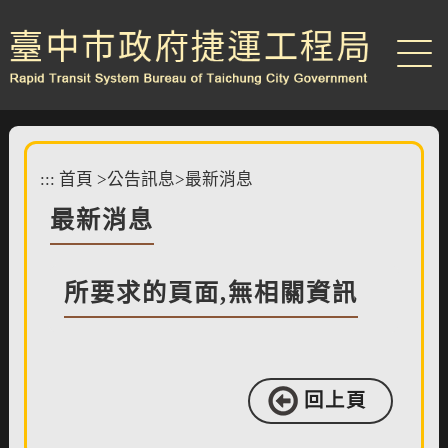
跳
到
主
要
內
容
區
塊
:::
首頁
>
公告訊息
>
最新消息
最新消息
所要求的頁面,無相關資訊
回上頁