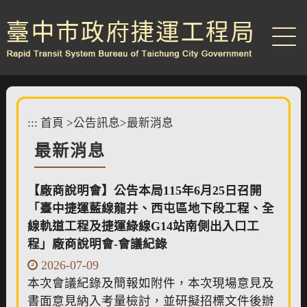
跳
到
主
要
內
容
區
塊
:::
首頁
>
公告訊息
>
最新消息
最新消息
【廠商說明會】公告本局115年6月25日召開
「臺中捷運藍線龍井、西屯區地下段工程、全
線軌道工程及捷運綠線G14站南側出入口工
程」廠商說明會-會議紀錄
2026-07-09
本次會議紀錄及簡報如附件，本次現場意見及
書面意見納入考量檢討，並研擬招標文件後辦