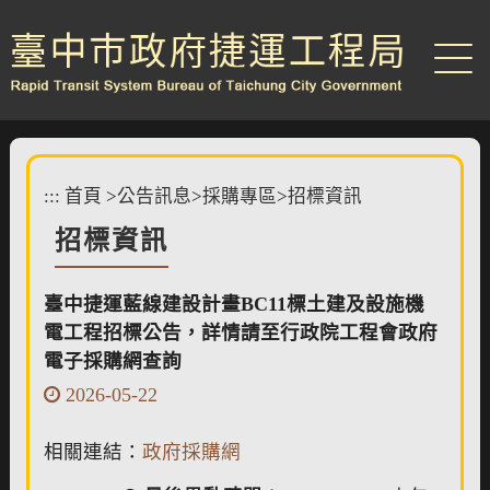
跳
到
主
要
內
容
區
塊
:::
首頁
>
公告訊息
>
採購專區
>
招標資訊
招標資訊
臺中捷運藍線建設計畫BC11標土建及設施機
電工程招標公告，詳情請至行政院工程會政府
電子採購網查詢
2026-05-22
相關連結：
政府採購網