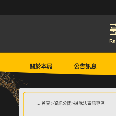
跳
到
主
要
內
容
區
塊
關於本局
公告訊息
:::
首頁
>
資訊公開
>
遊說法資訊專區