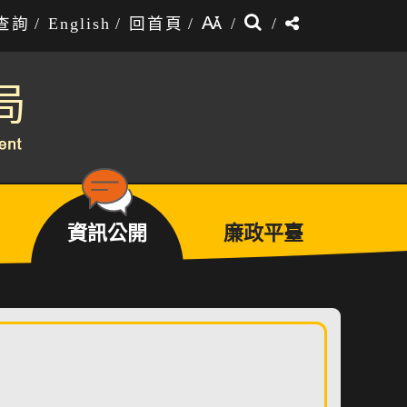
搜
分
查詢
/
English
/
回首頁
/
/
/
尋
享
資訊公開
廉政平臺