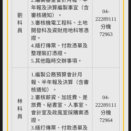
2.編製基金會計月報、半
年報及決算編製事宜（含
04-
劉
審核通知）。
22289111
科
3.審核機電工程科、土地
分機
員
開發科及資財用地科等憑
72963
證。
4.繕打傳票、付款憑單及
整理裝訂憑證。
5.其他臨時交辦事項。
1.編製公務預算會計月
報、半年報及決算（含審
核通知）。
2.審核薪資、加班費、差
04-
林
旅費、秘書室、人事室、
22289111
科
會計室及政風室採購案憑
分機
員
證。
72964
3.繕打傳票、付款憑單及