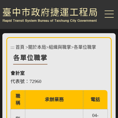
跳
到
主
要
內
容
區
塊
:::
首頁
>
關於本局
>
組織與職掌
>
各單位職掌
各單位職掌
會計室
代表號：72960
職
承辦業務
電話
稱
04-