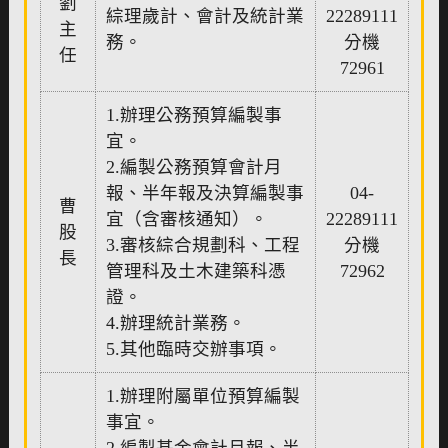
劉
綜理歲計、會計及統計業
22289111
主
務。
分機
任
72961
1.辦理公務預算編製事
宜。
2.編製公務預算會計月
報、半年報及決算編製事
04-
曹
宜（含審核通知）。
22289111
股
3.審核綜合規劃科、工程
分機
長
管理科及土木建築科憑
72962
證。
4.辦理統計業務。
5.其他臨時交辦事項。
1.辦理附屬單位預算編製
事宜。