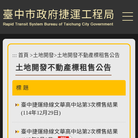
跳
到
主
要
內
容
區
塊
:::
首頁
>
土地開發
>
土地開發不動產標租售公告
土地開發不動產標租售公告
標 題
臺中捷運綠線文華高中站第3次標售結果
(114年12月29日)
臺中捷運綠線文華高中站第2次標售結果