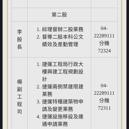
第二股
04-
綜理督辦二股業務
李
22289111
督導二股本科公文
股
分機
績效及差勤管理
長
72324
捷運工程局行政大
樓興建工程規劃設
計
楊
04-
捷運兩側禁建限建
副
22289111
業務
工
分機
捷運特種建築物申
程
72311
請及變更業務
司
捷運設施移設及連
通申請業務