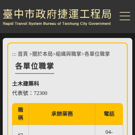
跳
到
主
要
內
容
區
塊
:::
首頁
>
關於本局
>
組織與職掌
>
各單位職掌
各單位職掌
土木建築科
代表號：72300
職
承辦業務
電話
稱
04-