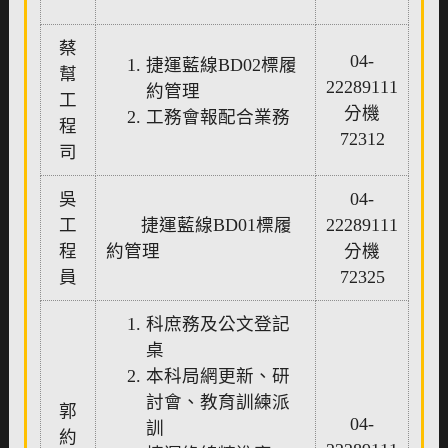
蔡
04-
捷運藍線BD02標履
幫
22289111
約管理
工
分機
工務會報配合業務
程
72312
司
吳
04-
工
捷運藍線BD01標履
22289111
程
約管理
分機
員
72325
科庶務及公文登記
桌
本科局網更新、研
討會、教育訓練派
郭
04-
訓
約