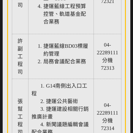
72321
司
捷運藍線工程預算
控管、軌道基金配
合業務
許
04-
捷運藍線BD03標履
副
22289111
約管理
工
分機
局務會議配合業務
程
72313
司
1. G14南側出入口工
程
張
2. 捷運公共藝術
04-
幫
3. 捷運建設相關行銷
22289111
工
推廣計畫
分機
程
4. 新聞議題編輯會議
72314
司
配合業務