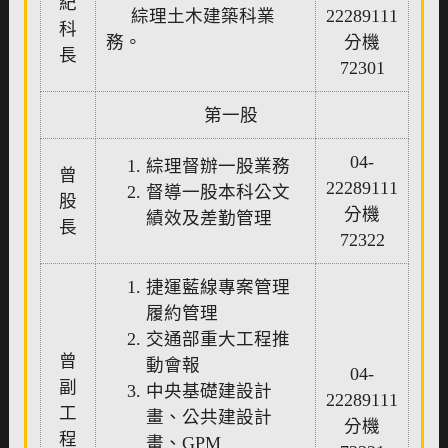
紀
綜理土木建築科業
22289111
科
務。
分機
長
72301
第一股
04-
綜理督辦一股業務
曾
22289111
督導一股本科公文
股
分機
績效及差勤管理
長
72322
捷運藍線專案管理
履約管理
交通部重大工程推
曾
動會報
04-
副
中央基礎建設計
22289111
工
畫、公共建設計
分機
程
畫、GPM