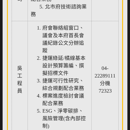
5. 北市府技術諮詢業
務
府會聯絡組窗口、
議會及本府首長會
議紀錄公文分辦追
蹤
捷運綠延/橘線基本
設計預算籌編、撰
吳
04-
擬招標文件
工
22289111
捷運可行性研究、
程
分機
綜合規劃配合業務
員
72323
標案進度檢討會議
配合業務
ESG、淨零碳排、
風險管理(含內部控
制)