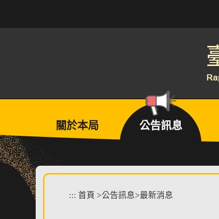
跳
到
主
要
內
容
區
塊
關於本局
公告訊息
:::
首頁
>
公告訊息
>
最新消息