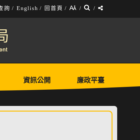
搜
分
查詢
/
English
/
回首頁
/
/
/
尋
享
資訊公開
廉政平臺